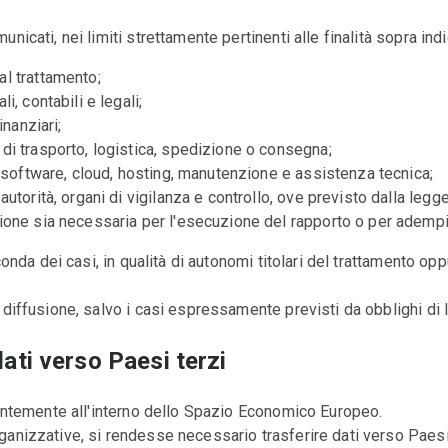
nicati, nei limiti strettamente pertinenti alle finalità sopra indi
al trattamento;
i, contabili e legali;
inanziari;
 di trasporto, logistica, spedizione o consegna;
i, software, cloud, hosting, manutenzione e assistenza tecnica;
autorità, organi di vigilanza e controllo, ove previsto dalla legge
zione sia necessaria per l'esecuzione del rapporto o per adempi
econda dei casi, in qualità di autonomi titolari del trattamento o
 diffusione, salvo i casi espressamente previsti da obblighi di 
ati verso Paesi terzi
alentemente all'interno dello Spazio Economico Europeo.
ganizzative, si rendesse necessario trasferire dati verso Paesi