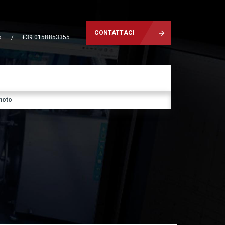
CONTATTACI
5
/
+39 0158853355
moto