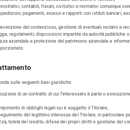
trativi, contabili, fiscali, civilistici e normativi comunque conne
pedizioni, pagamenti, incassi e rapporti con istituti bancari, assi
, prevenzione del contenzioso, gestione di eventuali reclami e rec
ge, regolamenti, disposizioni impartite da autorità pubbliche o o
zza aziendale e protezione del patrimonio aziendale e informativ
oporzionato.
rattamento
fonda sulle seguenti basi giuridiche:
esecuzione di un contratto di cui l'interessato è parte o esecuzio
dempimento di obblighi legali cui è soggetto il Titolare;
perseguimento del legittimo interesse del Titolare, in particolare
za, tutela del credito, difesa dei propri diritti e gestione del c