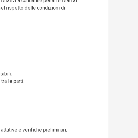
i relativi a condanne penali e reati ai
nel rispetto delle condizioni di
ibili;
ra le parti.
attative e verifiche preliminari;