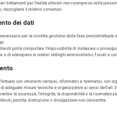
 trattamenti per finalità ulteriori non ricomprese nella presente 
, raccoglierà il relativo consenso.
nto dei dati
 necessario per la corretta gestione della fase precontrattuale 
ge.
richiesti potrà comportare l'impossibilità di instaurare o prosegui
 o di adempiere ai relativi obblighi amministrativi, fiscali e cont
mento
ffettuato con strumenti cartacei, informatici e telematici, con lo
to di adeguate misure tecniche e organizzative ai sensi dell'art.
antire la sicurezza, l'integrità, la disponibilità e la riservatezz
illeciti, perdita, distruzione o divulgazione non consentita.