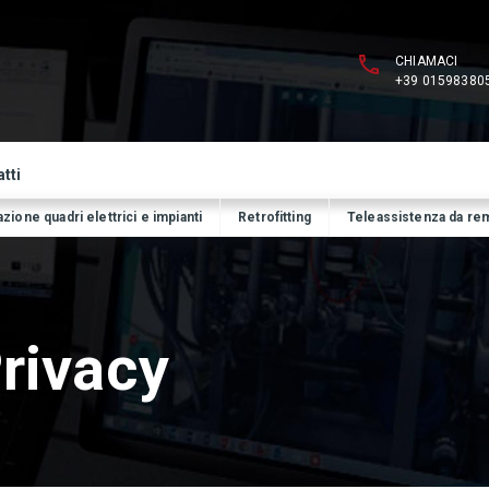
CHIAMACI
+39 01598380
tti
zione quadri elettrici e impianti
Retrofitting
Teleassistenza da re
rivacy