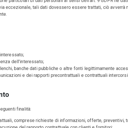
gorie particolari di dati personali ai sensi dell'art. 9 GDPR né dat
via eccezionale, tali dati dovessero essere trattati, ciò avverrà 
nte.
'interessato;
nenza dell'interessato;
 elenchi, banche dati pubbliche o altre fonti legittimamente access
nicazioni e dei rapporti precontrattuali e contrattuali intercorsi t
ento
eguenti finalità:
ttuali, comprese richieste di informazioni, offerte, preventivi, tr
cuzione del rapporto contrattuale con clienti e fornitori;