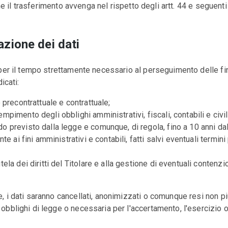
 che il trasferimento avvenga nel rispetto degli artt. 44 e segue
azione dei dati
per il tempo strettamente necessario al perseguimento delle final
icati:
o precontrattuale e contrattuale;
mpimento degli obblighi amministrativi, fiscali, contabili e civil
o previsto dalla legge e comunque, di regola, fino a 10 anni da
nte ai fini amministrativi e contabili, fatti salvi eventuali termin
tela dei diritti del Titolare e alla gestione di eventuali contenz
 i dati saranno cancellati, anonimizzati o comunque resi non più r
bblighi di legge o necessaria per l'accertamento, l'esercizio o l